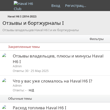
Вход
Регистрация
Haval H6 I (2014-2022)
Отзывы и бортжурналы I
Отзывы владельцев Haval H6 I и их бортжурналы
Фильтры
Закрепленные темы
З
Отзывы владельцев, плюсы и минусы Haval
а
H6 I
к
Admin
р
Ответы
30
25 Мар 2025
е
З
Что у вас уже сломалось на Haval H6 I?
п
а
е
Admin
л
Ответы
–
Н/Д
к
р
е
р
е
Обычные темы
е
а
о
п
д
Расход топлива Haval H6 I