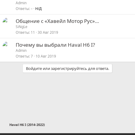
л
р
е
Admin
е
е
Ответы
–
Н/Д
р
н
с
е
Общение с «Хавейл Мотор Рус»…
о
а
а
ц
SiNgLe
д
Ответы
11
30 Авг 2019
р
я
е
Почему вы выбрали Haval H6 I?
с
Admin
а
Ответы
7
10 Авг 2019
ц
Войдите или зарегистрируйтесь для ответа.
я
Haval H6 I (2014-2022)