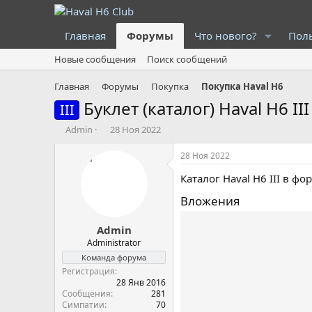
Главная
Форумы
Что нового?
Пол
Новые сообщения
Поиск сообщений
Главная
Форумы
Покупка
Покупка Haval H6
Буклет (каталог) Haval H6 III
III
А
Д
Admin
28 Ноя 2022
в
а
т
т
28 Ноя 2022
о
а
Каталог Haval H6 III в фо
р
н
т
а
Вложения
е
ч
м
а
Admin
ы
л
а
Administrator
Команда форума
Регистрация
28 Янв 2016
Сообщения
281
Симпатии
70