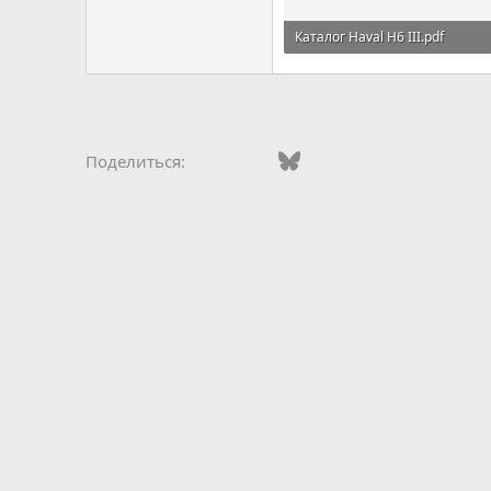
Каталог Haval H6 III.pdf
11,8 MB · Просмотры: 546
Vkontakte
Facebook
Bluesky
WhatsApp
Telegram
Электро
Поделиться: