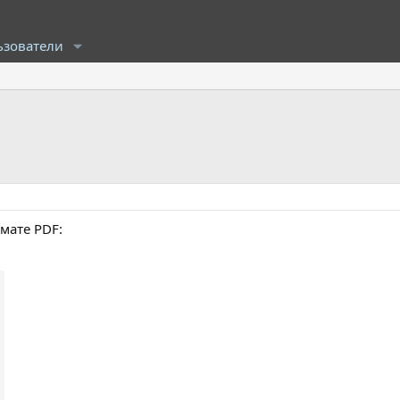
ьзователи
рмате PDF: