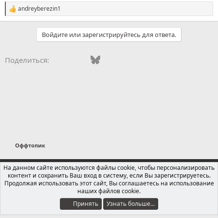
andreyberezin1
С
и
м
Войдите или зарегистрируйтесь для ответа.
п
а
т
Vkontakte
Facebook
Bluesky
WhatsApp
Telegram
Электронная поч
и
Поделиться:
и
:
Оффтопик
Russian (RU)
На данном сайте используются файлы cookie, чтобы персонализировать
контент и сохранить Ваш вход в систему, если Вы зарегистрируетесь.
Обратная связь
Условия и правила
Продолжая использовать этот сайт, Вы соглашаетесь на использование
Политика конфиденциальности
Помощь
Главная
R
наших файлов cookie.
S
S
Принять
Узнать больше…
®
Локализация от xenForo.Info