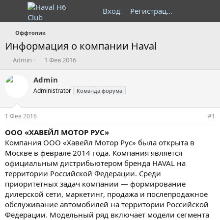
Вход
Регистрация
Оффтопик
Информация о компании Haval
А
Д
Admin
1 Фев 2016
в
а
т
т
Admin
о
а
Administrator
Команда форума
р
н
т
а
е
ч
1 Фев 2016
#1
м
а
ы
л
ООО «ХАВЕЙЛ МОТОР РУС»
а
Компания ООО «Хавейл Мотор Рус» была открыта в
Москве в феврале 2014 года. Компания является
официальным дистрибьютером бренда HAVAL на
территории Российской Федерации. Среди
приоритетных задач компании — формирование
дилерской сети, маркетинг, продажа и послепродажное
обслуживание автомобилей на территории Российской
Федерации. Модельный ряд включает модели сегмента