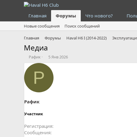
Главная
Форумы
Что нового?
Пол
Новые сообщения
Поиск сообщений
Главная
Форумы
Haval H6 I (2014-2022)
Медиа
А
Д
Рафик
5 Янв 2026
в
а
т
т
Р
о
а
р
н
т
а
е
ч
м
а
ы
л
Рафик
а
Участник
Регистрация
Сообщения