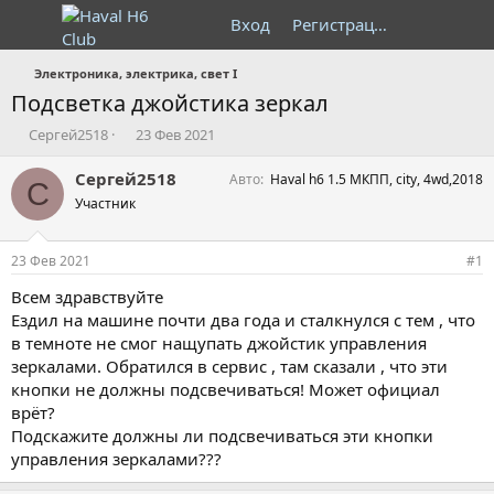
Вход
Регистрация
Электроника, электрика, свет I
Подсветка джойстика зеркал
А
Д
Сергей2518
23 Фев 2021
в
а
т
т
Сергей2518
Авто
Haval h6 1.5 МКПП, city, 4wd,2018
С
о
а
Участник
р
н
т
а
е
ч
23 Фев 2021
#1
м
а
ы
л
Всем здравствуйте
а
Ездил на машине почти два года и сталкнулся с тем , что
в темноте не смог нащупать джойстик управления
зеркалами. Обратился в сервис , там сказали , что эти
кнопки не должны подсвечиваться! Может официал
врёт?
Подскажите должны ли подсвечиваться эти кнопки
управления зеркалами???