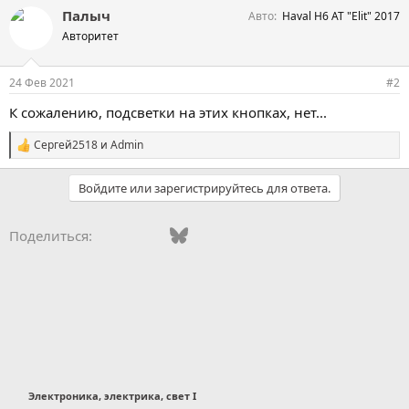
Палыч
Авто
Haval H6 AT "Elit" 2017
Авторитет
24 Фев 2021
#2
К сожалению, подсветки на этих кнопках, нет...
Сергей2518
и
Admin
С
и
м
Войдите или зарегистрируйтесь для ответа.
п
а
т
Vkontakte
Facebook
Bluesky
WhatsApp
Telegram
Электронная поч
Ссылка
Поделиться:
и
и
:
Электроника, электрика, свет I