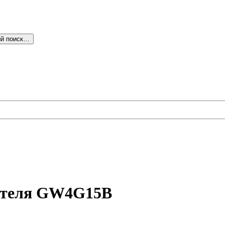
й поиск…
гателя GW4G15B